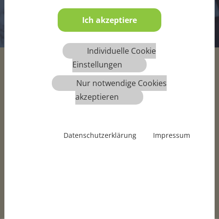
Media Center
Ich akzeptiere
Individuelle Cookie
Einstellungen
Alle Medien an einem Ort
Nur notwendige Cookies
Jederzeit für Sie erreichbar!
akzeptieren
Datenschutzerklärung
Impressum
Am meisten runtergeladene Medien
Top Downloads runterladen oder Media Center
durchstöbern