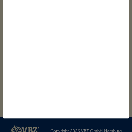
Wir sind auch ‘social’
unterwegs.
Der VBZ Song zum
Anhören
anhören!
UNSERE ZERTIFIZIERUNGEN
Copyright 2026 VBZ GmbH Hamburg