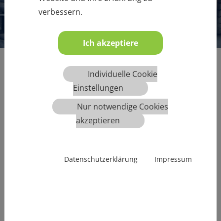
verbessern.
Ich akzeptiere
Individuelle Cookie
Einstellungen
Wir machen Ihre Mitarbeiter zu
Nur notwendige Cookies
Experten
akzeptieren
Ihre Mitarbeiter sind ihr Kapital. Ohne gut ausgebildetes
Personal sind auch die modernsten
LKW
oder zuverlässige
Datenschutzerklärung
Impressum
Gabelstapler
nichts wert. Die
VBZ Nord GmbH
kümmert
sich um die
Aus- und Weiterbildun
g Ihrer Belegschaft – auf
Wunsch auch bei Ihnen im Unternehmen! Dabei können
wir einen kostenlosen
Qualifizierungscheck
garantieren,
der einen optimalen und zu Ihrem Unternehmen