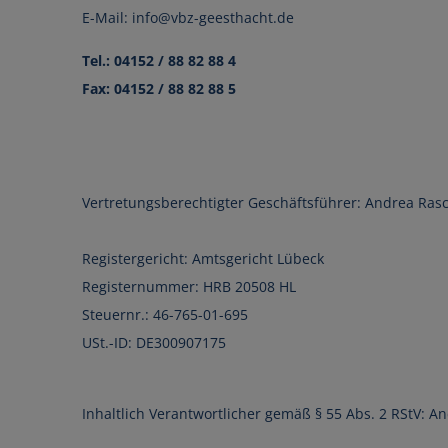
E-Mail:
info@
vbz-geesthacht.de
… mit uns richtig el
Tel.: 04152 / 88 82 88 4
Das e-Pferd
Fax: 04152 / 88 82 88 5
Vertretungsberechtigter Geschäftsführer: Andrea Ras
MEHR INFOS
Registergericht: Amtsgericht Lübeck
Registernummer: HRB 20508 HL
Steuernr.: 46-765-01-695
USt.-ID: DE300907175
Inhaltlich Verantwortlicher gemäß § 55 Abs. 2 RStV: A