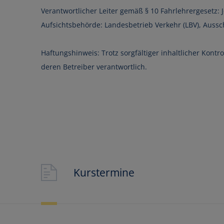
Verantwortlicher Leiter gemäß § 10 Fahrlehrergesetz: 
Aufsichtsbehörde: Landesbetrieb Verkehr (LBV), Aus
Haftungshinweis: Trotz sorgfältiger inhaltlicher Kontr
deren Betreiber verantwortlich.
Sie besitzen einen
Jetzt Bildun
Kurstermine
MEHR INFOS