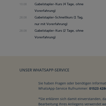
10.08
Gabelstapler-Kurs (4 Tage, ohne
Vorerfahrung)
28.08
Gabelstapler-Schnellkurs (1 Tag,
nur mit Vorerfahrung)
28.08
Gabelstapler-Kurs (2 Tage, ohne
Vorerfahrung)
UNSER WHATSAPP-SERVICE
Sie haben Fragen oder benötigen Informa
WhatsApp-Service Rufnummer:
01523 428
*Sie erklären sich damit einverstanden, d
Schnell und sicher
Bearbeitung Ihres Anliegens verwendet w