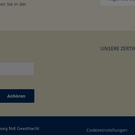
en Sie in der
r-Schnellkurs
UNSERE ZERTI
Anhören
urg Ndl Geesthacht
Cookieeinstellungen