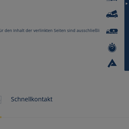
ür den Inhalt der verlinkten Seiten sind ausschließlich
nlösen
Schnellkontakt