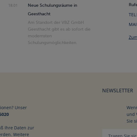
Rufe
18.01
Neue Schulungsräume in
Geesthacht
TEL:
Am Standort der VBZ GmbH
MAI
Geesthacht gibt es ab sofort die
modernsten
Zum
Schulungsmöglichkeiten.
NEWSLETTER
tionen? Unser
Wenn
6020
und 
Sie s
aß Ihre Daten zur
 zum Führerschein
erden. Weitere