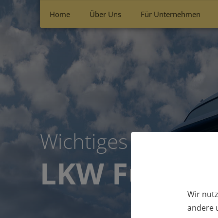
Home
Über Uns
Für Unternehmen
Wichtiges Fachwisse
LKW Führer
Wir nutz
andere u