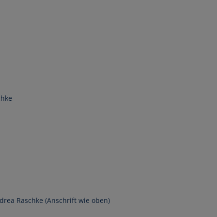
ektrisch fahren.
chen
chke
ndrea Raschke (Anschrift wie oben)