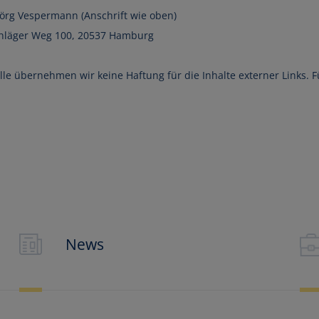
Jörg Vespermann (Anschrift wie oben)
schläger Weg 100, 20537 Hamburg
olle übernehmen wir keine Haftung für die Inhalte externer Links. F
 Bildungsgutschein?
gsgutschein ei
News