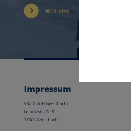
MEHR INFOS
Impressum
VBZ GmbH Geesthacht
Leibnizstraße 8
21502 Geesthacht